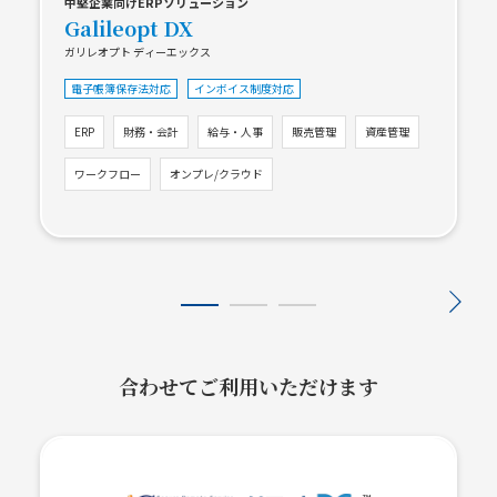
中堅企業向けERPソリューション
Galileopt DX
ガリレオプト ディーエックス
電子帳簿保存法対応
インボイス制度対応
ERP
財務・会計
給与・人事
販売管理
資産管理
ワークフロー
オンプレ/クラウド
合わせてご利用いただけます