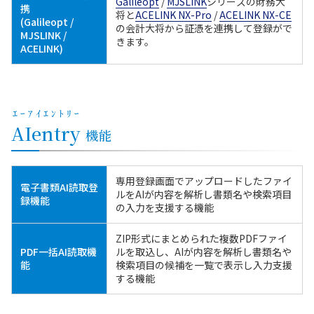
Galileopt
/
MJSLINK
シリーズの財務大
携
将と
ACELINK NX-Pro
/
ACELINK NX-CE
(Galileopt /
の会計大将から証憑を連携して登録がで
MJSLINK /
きます。
ACELINK)
ｴｰｱｲｴﾝﾄﾘｰ
AIentry
機能
専用登録画面でアップロードしたファイ
電子書類AI読取登
ルをAIが内容を解析し書類名や検索項目
録機能
の入力を支援する機能
ZIP形式にまとめられた複数PDFファイ
PDF一括AI読取機
ルを取込し、AIが内容を解析し書類名や
能
検索項目の候補を一覧で表示し入力支援
する機能