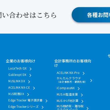
問い合わせはこちら
各種お問
企業のお客様向け
会計事務所のお客様向
け
LucaTech GX
ACELINK NX-Pro
Galileopt DX
かんたんクラウド
MJSLINK DX
（会計事務所・顧問先様）
ACELINK NX-CE
iCompassNX
MJS税務DX
MJS AI監査支援
Edge Tracker 電子請求書
MJS かげ地計算
MJS相続税・贈与税
Edge Trackerシリーズ
クラウドパック