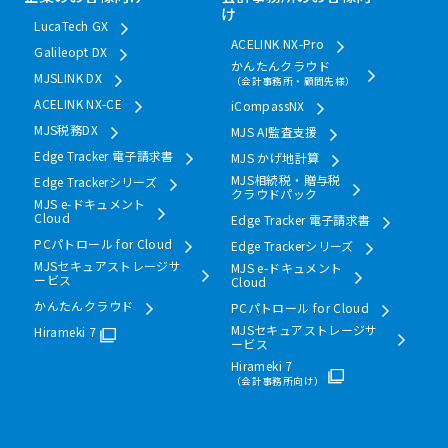
け
LucaTech GX
ACELINK NX-Pro
Galileopt DX
かんたんクラウド
MJSLINK DX
（会計事務所・顧問先様）
ACELINK NX-CE
iCompassNX
MJS税務DX
MJS AI監査支援
Edge Tracker 電子請求書
MJS かげ地計算
MJS相続税・贈与税
Edge Trackerシリーズ
クラウドパック
MJS e-ドキュメント
Cloud
Edge Tracker 電子請求書
PCパトロール for Cloud
Edge Trackerシリーズ
MJSセキュアストレージサ
MJS e-ドキュメント
ービス
Cloud
かんたんクラウド
PCパトロール for Cloud
MJSセキュアストレージサ
Hirameki 7
ービス
Hirameki 7
（会計事務所向け）