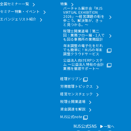
全国セミナー一覧
特集
バーチャル展示会「MJS
セミナー特集・イベント
VIRTUAL EXHIBITION
2026」～経営課題の街を
エバンジェリスト紹介
歩こう。解決策が、きっ
と見つかる。～
税理士開業道場｜第二
回：業務フロー編 - 1人で
も回る事務所の業務設計
年末調整の電子化をだれ
でも簡単に！MJSの年末
調整クラウドサービス
公益法人向けERPシステ
ム ～公益法人特有の会計
業務を徹底サポート～
経理ドリブン
労務管理トピックス
経営センスチェック
税理士開業道場
資金調達を解説
MJS公式note
MJS公式SNS
一覧へ