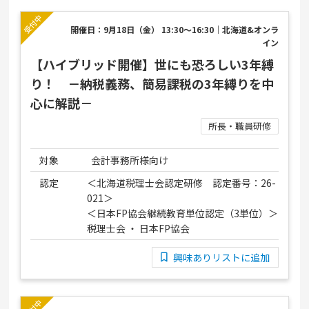
開催日：9月18日（金） 13:30～16:30｜北海道&オンラ
イン
【ハイブリッド開催】世にも恐ろしい3年縛
り！ －納税義務、簡易課税の3年縛りを中
心に解説－
所長・職員研修
対象
会計事務所様向け
認定
＜北海道税理士会認定研修 認定番号：26-
021＞
＜日本FP協会継続教育単位認定（3単位）＞
税理士会 ・ 日本FP協会
興味ありリストに追加