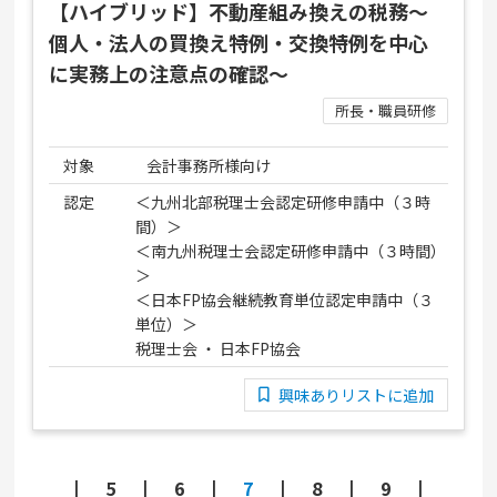
【ハイブリッド】不動産組み換えの税務～
個人・法人の買換え特例・交換特例を中心
に実務上の注意点の確認～
所長・職員研修
対象
会計事務所様向け
認定
＜九州北部税理士会認定研修申請中（３時
間）＞
＜南九州税理士会認定研修申請中（３時間）
＞
＜日本FP協会継続教育単位認定申請中（３
単位）＞
税理士会 ・ 日本FP協会
興味ありリストに追加
5
6
7
8
9