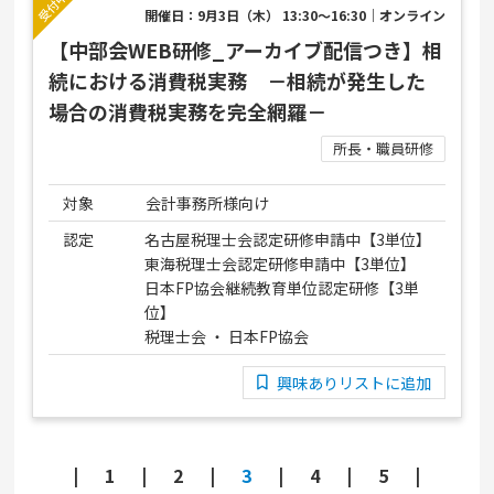
開催日：9月3日（木） 13:30～16:30｜オンライン
【中部会WEB研修_アーカイブ配信つき】相
続における消費税実務 －相続が発生した
場合の消費税実務を完全網羅－
所長・職員研修
対象
会計事務所様向け
認定
名古屋税理士会認定研修申請中【3単位】
東海税理士会認定研修申請中【3単位】
日本FP協会継続教育単位認定研修【3単
位】
税理士会 ・ 日本FP協会
興味ありリストに追加
1
2
3
4
5