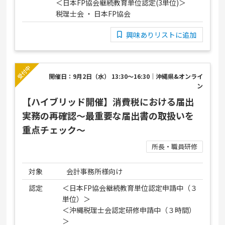
＜日本FP協会継続教育単位認定(3単位)＞
税理士会 ・ 日本FP協会
興味ありリストに追加
開催日：9月2日（水） 13:30～16:30｜沖縄県&オンライ
ン
【ハイブリッド開催】消費税における届出
実務の再確認～最重要な届出書の取扱いを
重点チェック～
所長・職員研修
対象
会計事務所様向け
認定
＜日本FP協会継続教育単位認定申請中（３
単位）＞
＜沖縄税理士会認定研修申請中（３時間）
＞