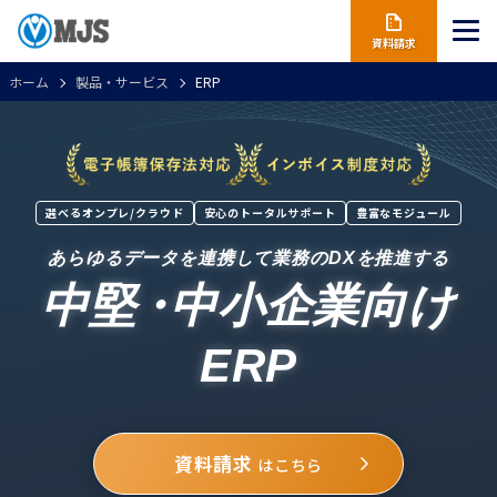
資料請求
ホーム
製品・サービス
ERP
選べるオンプレ/クラウド
安心のトータルサポート
豊富なモジュール
あらゆるデータを連携して業務のDXを推進する
中堅
・
中小企業向け
ERP
資料請求
はこちら