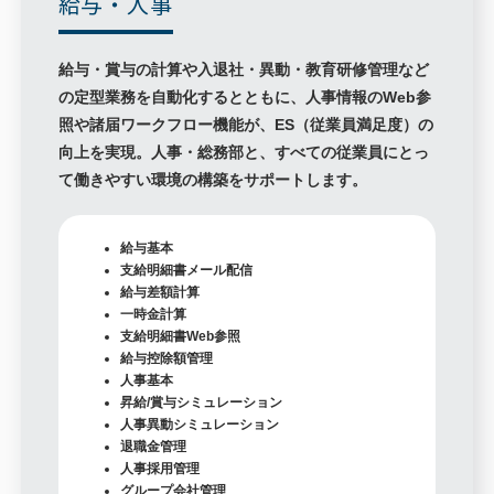
給与・人事
給与・賞与の計算や入退社・異動・教育研修管理など
の定型業務を自動化するとともに、人事情報のWeb参
照や諸届ワークフロー機能が、ES（従業員満足度）の
向上を実現。人事・総務部と、すべての従業員にとっ
て働きやすい環境の構築をサポートします。
給与基本
支給明細書メール配信
給与差額計算
一時金計算
支給明細書Web参照
給与控除額管理
人事基本
昇給/賞与シミュレーション
人事異動シミュレーション
退職金管理
人事採用管理
グループ会社管理