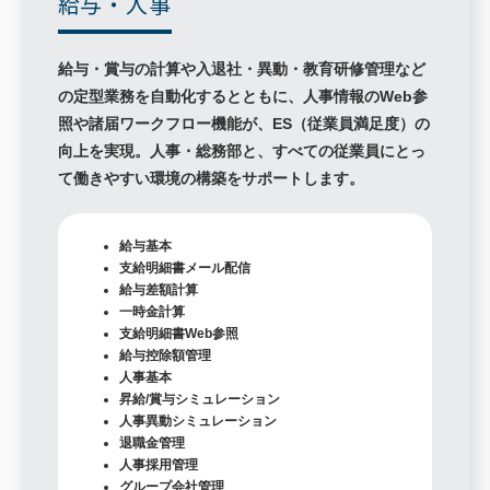
給与・人事
給与・賞与の計算や入退社・異動・教育研修管理など
の定型業務を自動化するとともに、人事情報のWeb参
照や諸届ワークフロー機能が、ES（従業員満足度）の
向上を実現。人事・総務部と、すべての従業員にとっ
て働きやすい環境の構築をサポートします。
給与基本
支給明細書メール配信
給与差額計算
一時金計算
支給明細書Web参照
給与控除額管理
人事基本
昇給/賞与シミュレーション
人事異動シミュレーション
退職金管理
人事採用管理
グループ会社管理