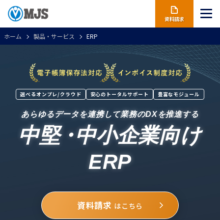
資料請求
ホーム
製品・サービス
ERP
選べるオンプレ/クラウド
安心のトータルサポート
豊富なモジュール
あらゆるデータを連携して業務のDXを推進する
中堅
・
中小企業向け
ERP
資料請求
はこちら