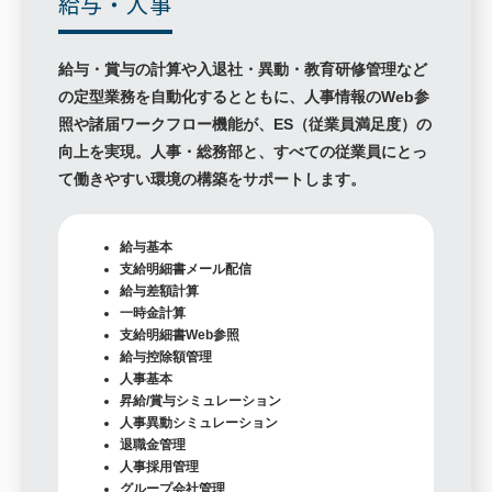
給与・人事
給与・賞与の計算や入退社・異動・教育研修管理など
の定型業務を自動化するとともに、人事情報のWeb参
照や諸届ワークフロー機能が、ES（従業員満足度）の
向上を実現。人事・総務部と、すべての従業員にとっ
て働きやすい環境の構築をサポートします。
給与基本
支給明細書メール配信
給与差額計算
一時金計算
支給明細書Web参照
給与控除額管理
人事基本
昇給/賞与シミュレーション
人事異動シミュレーション
退職金管理
人事採用管理
グループ会社管理