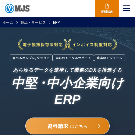
資料請求
ホーム
製品・サービス
ERP
選べるオンプレ/クラウド
安心のトータルサポート
豊富なモジュール
あらゆるデータを連携して業務のDXを推進する
中堅
・
中小企業向け
ERP
資料請求
はこちら