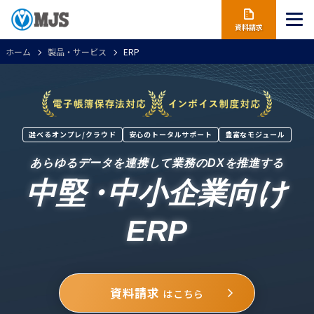
資料請求
ホーム
製品・サービス
ERP
選べるオンプレ/クラウド
安心のトータルサポート
豊富なモジュール
あらゆるデータを連携して業務のDXを推進する
中堅
・
中小企業向け
ERP
資料請求
はこちら