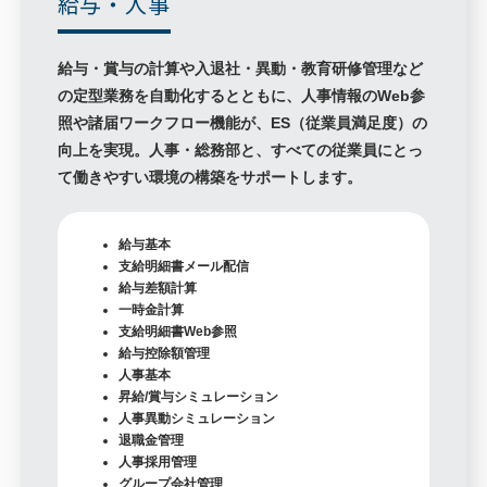
給与・人事
給与・賞与の計算や入退社・異動・教育研修管理など
の定型業務を自動化するとともに、人事情報のWeb参
照や諸届ワークフロー機能が、ES（従業員満足度）の
向上を実現。人事・総務部と、すべての従業員にとっ
て働きやすい環境の構築をサポートします。
給与基本
支給明細書メール配信
給与差額計算
一時金計算
支給明細書Web参照
給与控除額管理
人事基本
昇給/賞与シミュレーション
人事異動シミュレーション
退職金管理
人事採用管理
グループ会社管理