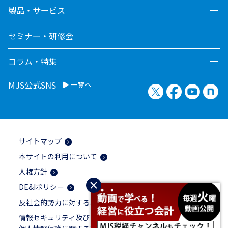
製品・サービス
セミナー・研修会
コラム・特集
MJS公式SNS
一覧へ
X（旧Twitter）
Facebook
YouTu
no
サイトマップ
本サイトの利用について
人権方針
×
DE&Iポリシー
反社会的勢力に対する基本方針
情報セキュリティ及び