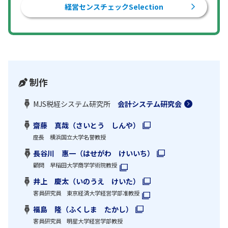
経営センスチェックSelection
制作
MJS税経システム研究所
会計システム研究会
齋藤 真哉（さいとう しんや）
座長 横浜国立大学名誉教授
長谷川 惠一（はせがわ けいいち）
顧問 早稲田大学商学学術院教授
井上 慶太（いのうえ けいた）
客員研究員 東京経済大学経営学部准教授
福島 隆（ふくしま たかし）
客員研究員 明星大学経営学部教授