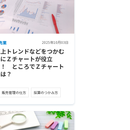
売業
2025年10月03日
売上トレンドなどをつかむ
のにＺチャートが役立
つ！ ところでＺチャート
とは？
販売管理の仕方
採算のつかみ方