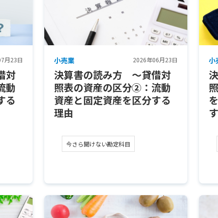
07月23日
小売業
2026年06月23日
小
借対
決算書の読み方 ～貸借対
流動
照表の資産の区分②：流動
する
資産と固定資産を区分する
理由
今さら聞けない勘定科目