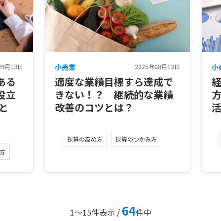
09月13日
小売業
2025年08月13日
小
ある
適度な業績目標すら達成で
役立
きない！？ 継続的な業績
と
改善のコツとは？
採算の高め方
採算のつかみ方
方
64
1～15
件表示 /
件中