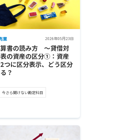
売業
2026年05月23日
決算書の読み方 ～貸借対
照表の資産の区分①：資産
を2つに区分表示、どう区分
する？
今さら聞けない勘定科目