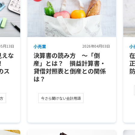
05月13日
小売業
2026年04月03日
小
見えな
決算書の読み方 ～「倒
る！
産」とは？ 損益計算書・
のス
貸借対照表と倒産との関係
は？
方
今さら聞けない会計用語