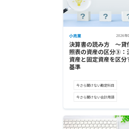
小売業
2026年
決算書の読み方 ～貸
照表の資産の区分③：
資産と固定資産を区分
基準
今さら聞けない勘定科目
今さら聞けない会計用語