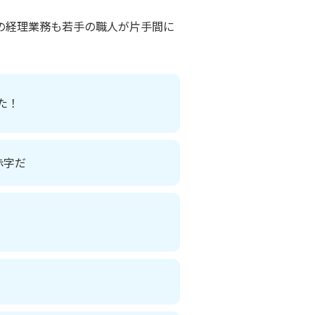
の経理業務も若手の職人が片手間に
た！
赤字だ