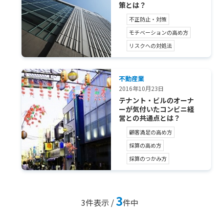
策とは？
不正防止・対策
モチベーションの高め方
リスクへの対処法
不動産業
2016年10月23日
テナント・ビルのオーナ
ーが気付いたコンビニ経
営との共通点とは？
顧客満足の高め方
採算の高め方
採算のつかみ方
3
3
件表示 /
件中