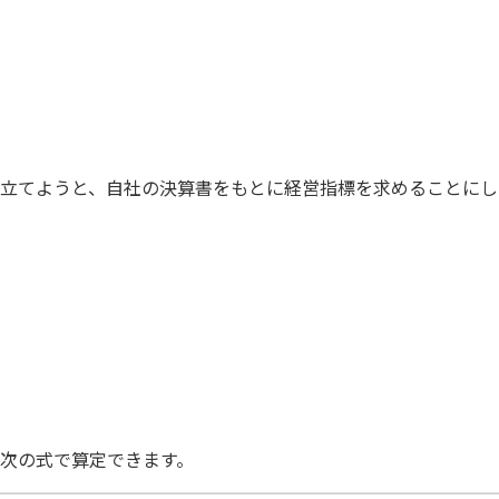
経理部も経営に役立つ情報を提供し
立てようと、自社の決算書をもとに経営指標を求めることにし
手はじめに、『総資産回転率（総資本回転率）
算定
次の式で算定できます。