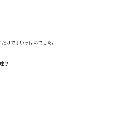
に関する資料は経営の効率化に
すだけで手いっぱいでした。
味？
よかったですね！