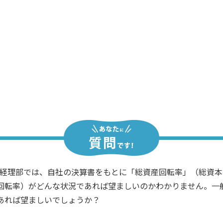
よし！ ……で、0.9という水準はいいの
さあ……。そもそも回転率ってどうい
の経理部では、自社の決算書をもとに「総資産回転率」（総資
回転率）がどんな状況であれば望ましいのかわかりません。一
あれば望ましいでしょうか？