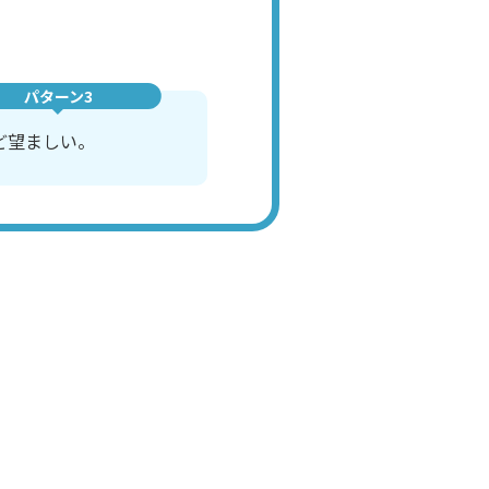
パターン3
ど望ましい。
チを借りてきます
経理スタッフ