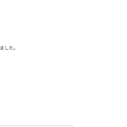
経理部長
たいものだな……
経理部長
ました。
』を求めてみるか
法務部長
式を調べましょう
経理スタッフ