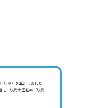
か？ 悪いのか？
経理部長
う意味でしょう？
経理スタッフ
本回転率）を算定しました
般に、総資産回転率（総資