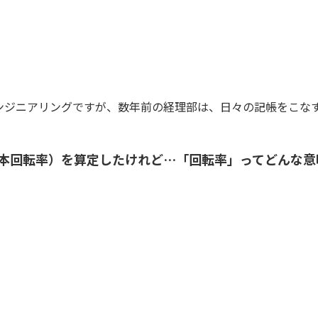
る資料は、経営の羅針盤だね。総資産回転率（総資本回転率）
ンジニアリングですが、数年前の経理部は、日々の記帳をこな
本回転率）を算定したけれど…「回転率」ってどんな意
顧客を獲得したそうだよ
それは