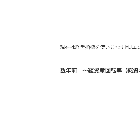
経理部の作成す
役立ったよ
社長
現在は経営指標を使いこなすMJエ
数年前 ～総資産回転率（総資
営業部が新規の
社長