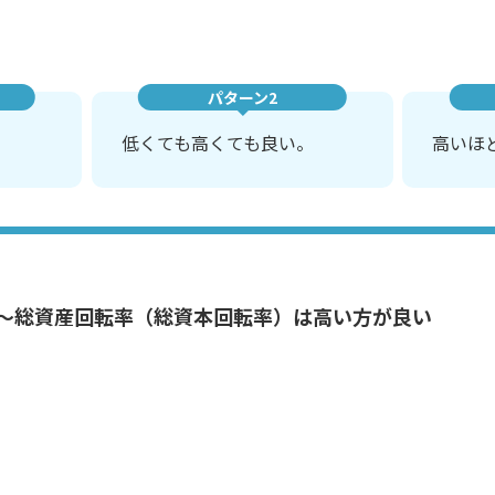
パターン2
低くても高くても良い。
高いほ
～総資産回転率（総資本回転率）は高い方が良い
ファイリングがまだでしたね。総務部から業務用の穴あけパン