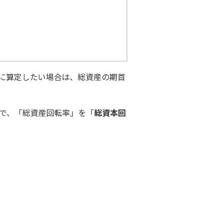
に算定したい場合は、総資産の期首
で、「総資産回転率」を「
総資本回
…、0.9ですね
経理スタッフ