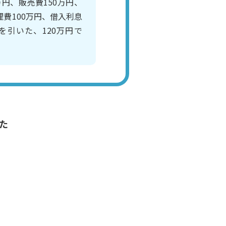
万円、販売費150万円、
理費100万円、借入利息
円を引いた、120万円で
た