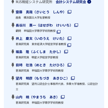
MJS税経システム研究所
会計システム研究会
齋藤 真哉（さいとう しんや）
座長 横浜国立大学名誉教授
長谷川 惠一（はせがわ けいいち）
顧問 早稲田大学商学学術院教授
井上 慶太（いのうえ けいた）
客員研究員 東京経済大学経営学部准教授
福島 隆（ふくしま たかし）
客員研究員 明星大学経営学部教授
目時 壮浩（めとき たけひろ）
客員研究員 早稲田大学商学学術院教授
望月 明彦（もちづき あきひこ）
客員研究員 望月公認会計士事務所代表、多摩大学准教授、公認会計
士
山内 暁（やまうち あき）
客員研究員 早稲田大学商学学術院教授