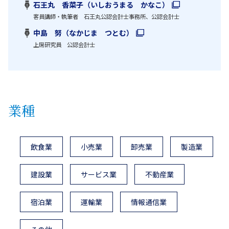
石王丸 香菜子（いしおうまる かなこ）
客員講師・執筆者 石王丸公認会計士事務所、公認会計士
中島 努（なかじま つとむ）
上席研究員 公認会計士
業種
飲食業
小売業
卸売業
製造業
建設業
サービス業
不動産業
宿泊業
運輸業
情報通信業