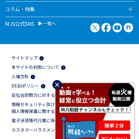
コラム・特集
MJS公式SNS
一覧へ
X（旧Twitter）
Facebook
YouTu
no
サイトマップ
本サイトの利用について
人権方針
×
DE&Iポリシー
反社会的勢力に対する基本方針
情報セキュリティ及び
個人情報保護に関する方針
電子決済等代行業に係る表示
カスタマーハラスメントに対する基本方針