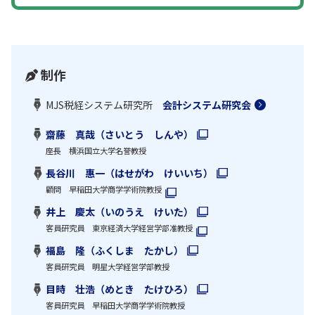
制作
MJS税経システム研究所
会計システム研究会
齋藤 真哉（さいとう しんや）
座長 横浜国立大学名誉教授
長谷川 惠一（はせがわ けいいち）
顧問 早稲田大学商学学術院教授
井上 慶太（いのうえ けいた）
客員研究員 東京経済大学経営学部准教授
福島 隆（ふくしま たかし）
客員研究員 明星大学経営学部教授
目時 壮浩（めとき たけひろ）
客員研究員 早稲田大学商学学術院教授