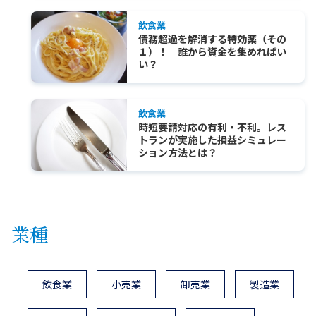
飲食業
債務超過を解消する特効薬（その
１）！ 誰から資金を集めればい
い？
飲食業
時短要請対応の有利・不利。レス
トランが実施した損益シミュレー
ション方法とは？
業種
飲食業
小売業
卸売業
製造業