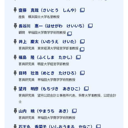
齋藤 真哉（さいとう しんや）
座長 横浜国立大学名誉教授
長谷川 惠一（はせがわ けいいち）
顧問 早稲田大学商学学術院教授
井上 慶太（いのうえ けいた）
客員研究員 東京経済大学経営学部准教授
福島 隆（ふくしま たかし）
客員研究員 明星大学経営学部教授
目時 壮浩（めとき たけひろ）
客員研究員 早稲田大学商学学術院教授
望月 明彦（もちづき あきひこ）
客員研究員 望月公認会計士事務所代表、多摩大学准教授、公認会計
士
山内 暁（やまうち あき）
客員研究員 早稲田大学商学学術院教授
石王丸 香菜子（いしおうまる かなこ）