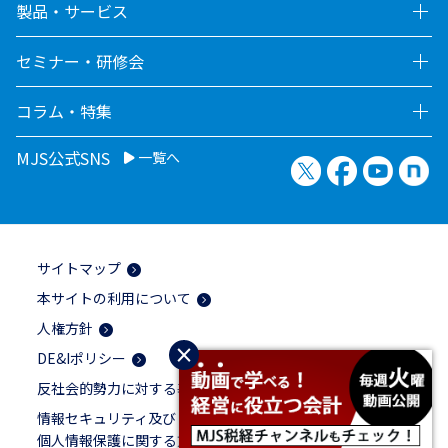
製品・サービス
セミナー・研修会
コラム・特集
MJS公式SNS
一覧へ
X（旧Twitter）
Facebook
YouTu
no
サイトマップ
本サイトの利用について
人権方針
×
DE&Iポリシー
反社会的勢力に対する基本方針
情報セキュリティ及び
個人情報保護に関する方針