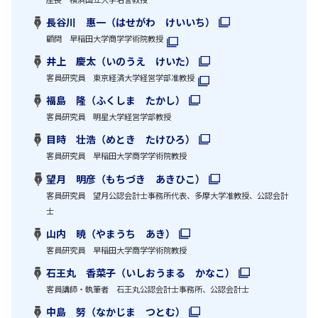
長谷川 惠一（はせがわ けいいち）
顧問 早稲田大学商学学術院教授
井上 慶太（いのうえ けいた）
客員研究員 東京経済大学経営学部准教授
福島 隆（ふくしま たかし）
客員研究員 明星大学経営学部教授
目時 壮浩（めとき たけひろ）
客員研究員 早稲田大学商学学術院教授
望月 明彦（もちづき あきひこ）
客員研究員 望月公認会計士事務所代表、多摩大学准教授、公認会計
士
山内 暁（やまうち あき）
客員研究員 早稲田大学商学学術院教授
石王丸 香菜子（いしおうまる かなこ）
客員講師・執筆者 石王丸公認会計士事務所、公認会計士
中島 努（なかじま つとむ）