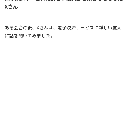
Xさん
ある会合の後、Xさんは、電子決済サービスに詳しい友人
に話を聞いてみました。
今、うちの会社で手形の電子化を検討し
ているんだ。たしか、君の会社でも導入
していたよね？
Xさん
うん、導入してから数年経っているね
友人
導入してみて、業務に何か変化はあっ