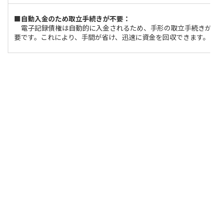
■自動入金のため取立手続きが不要：
電子記録債権は自動的に入金されるため、手形の取立手続きが
要です。これにより、手間が省け、迅速に資金を回収できます。
上記のメリットがあるけど、電子記録債
権を利用するには事前の申し込みが必要
だし、手数料もかかる。それに、取引先
も電子記録債権を利用する必要があるか
ら、すべての取引先が対応してくれると
は限らないから注意が必要だね。あと、
電子記録債権・債務取引の導入では、会
計システムや決済システムのプログラム
の変更など追加の対応が必要になること
もあるよ