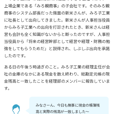
上場企業である「みろ親商事」の子会社です。そのみろ親
商事のシステム部長だった強面の新米さんが、みろ子工業
に社長として出向してきました。新米さんが人事担当役員
からみろ子工業への出向を打診されたとき、新米さんは経
営も会計も全く知識がないからと断ったのですが、人事担
当役員から「将来の経営幹部として経営や経理・財務の勉
強をしてもらうためだ」と説得され、しぶしぶ出向を承諾
したのです。
ある日の午後５時過ぎのこと。みろ子工業の経理主任が会
社の金庫のなかにある現金を数え終わり、総勘定元帳の現
金残高と一致したことを経理部のメンバーに報告していま
す。
みなさーん、今日も無事に現金の帳簿残
高と実際の残高が一致しました～