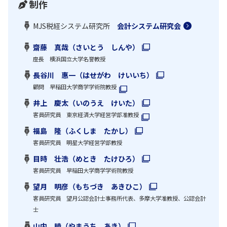
制作
MJS税経システム研究所
会計システム研究会
齋藤 真哉（さいとう しんや）
座長 横浜国立大学名誉教授
長谷川 惠一（はせがわ けいいち）
顧問 早稲田大学商学学術院教授
井上 慶太（いのうえ けいた）
客員研究員 東京経済大学経営学部准教授
福島 隆（ふくしま たかし）
客員研究員 明星大学経営学部教授
目時 壮浩（めとき たけひろ）
客員研究員 早稲田大学商学学術院教授
望月 明彦（もちづき あきひこ）
客員研究員 望月公認会計士事務所代表、多摩大学准教授、公認会計
士
山内 暁（やまうち あき）