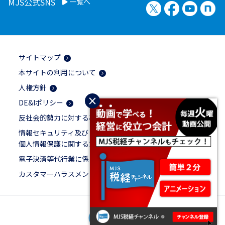
MJS公式SNS
一覧へ
X（旧Twitter）
Facebook
YouTu
no
サイトマップ
本サイトの利用について
人権方針
×
DE&Iポリシー
反社会的勢力に対する基本方針
情報セキュリティ及び
個人情報保護に関する方針
電子決済等代行業に係る表示
カスタマーハラスメントに対する基本方針