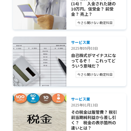
(14)！ 入金された謎の
10万円。仮受金？ 前受
金？ 売上？
今さら聞けない勘定科目
サービス業
2025年09月03日
自己株式がマイナスにな
ってるぞ！ これってど
ういう意味だ？
今さら聞けない勘定科目
サービス業
2025年01月13日
その税金は販管費？ 税引
前当期純利益から差し引
く？ 税金の表示箇所の
違いとは？