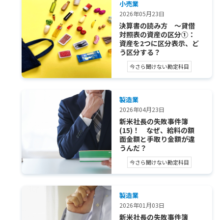
小売業
2026年05月23日
決算書の読み方 ～貸借
対照表の資産の区分①：
資産を2つに区分表示、ど
う区分する？
今さら聞けない勘定科目
製造業
2026年04月23日
新米社長の失敗事件簿
(15)！ なぜ、給料の額
面金額と手取り金額が違
うんだ？
今さら聞けない勘定科目
製造業
2026年01月03日
新米社長の失敗事件簿