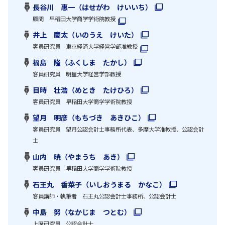
長谷川 惠一（はせがわ けいいち）
顧問 早稲田大学商学学術院教授
井上 慶太（いのうえ けいた）
客員研究員 東京経済大学経営学部准教授
福島 隆（ふくしま たかし）
客員研究員 明星大学経営学部教授
目時 壮浩（めとき たけひろ）
客員研究員 早稲田大学商学学術院教授
望月 明彦（もちづき あきひこ）
客員研究員 望月公認会計士事務所代表、多摩大学准教授、公認会計
士
山内 暁（やまうち あき）
客員研究員 早稲田大学商学学術院教授
石王丸 香菜子（いしおうまる かなこ）
客員講師・執筆者 石王丸公認会計士事務所、公認会計士
中島 努（なかじま つとむ）
上席研究員 公認会計士