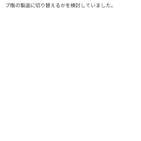
プ版の製造に切り替えるかを検討していました。
社長、現在この製造ラインで製造してい
て営業利益が出ている製品ですが、マー
ケティング部から『グレードアップ版の
製造に切り替えられないか検討してい
る』という報告を受けました。グレード
アップすれば今よりも売上が増える見込
みだというのです
財務部長
うん、それで？
社長
製造部によると、その製造ラインで既存
製品からグレードアップ版の製造に切り