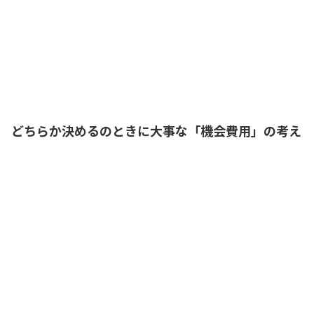
確かにそうかもな。そうすると、資格の
勉強を始めるとしたら、将来取り戻さな
いといけないのは100万円、それとも250
万円、どっちだろう？
社長
どちらか決めるのときに大事な「機会費用」の考え
娘さんがおっしゃったのは、
機会費用
の
考えです。結論から申しますと、稼げる
お金という面からすると、娘さんが資格
の勉強を始めるかどうかの意思決定にお
いては、将来250万円以上取り返せるかど
うかが重要です