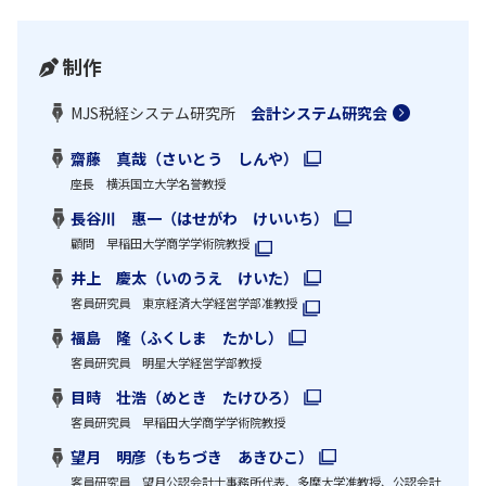
制作
MJS税経システム研究所
会計システム研究会
齋藤 真哉（さいとう しんや）
座長 横浜国立大学名誉教授
長谷川 惠一（はせがわ けいいち）
顧問 早稲田大学商学学術院教授
井上 慶太（いのうえ けいた）
客員研究員 東京経済大学経営学部准教授
福島 隆（ふくしま たかし）
客員研究員 明星大学経営学部教授
目時 壮浩（めとき たけひろ）
客員研究員 早稲田大学商学学術院教授
望月 明彦（もちづき あきひこ）
客員研究員 望月公認会計士事務所代表、多摩大学准教授、公認会計