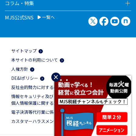
コラム・特集
MJS公式SNS
一覧へ
X（旧Twitter）
Facebook
YouTu
no
サイトマップ
本サイトの利用について
人権方針
×
DE&Iポリシー
反社会的勢力に対する基本方針
情報セキュリティ及び
個人情報保護に関する方針
電子決済等代行業に係る表示
カスタマーハラスメントに対する基本方針