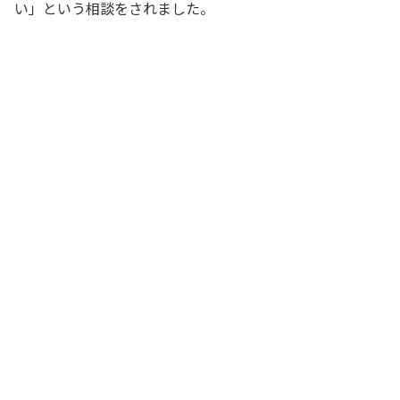
い」という相談をされました。
お父さん、将来のことを考えて、専門学
校に通って資格の勉強を始めようかと思
っているんだ。この資格を取れば、将来
の年収もかなり高くなるみたいだし
娘
講座料はいくらぐらいかかるんだ？
社長
2年間コースで100万円。ただ、この資格
を取るには勉強に専念しないといけない
から、今やっているアルバイトをやめな
いといけないんだ