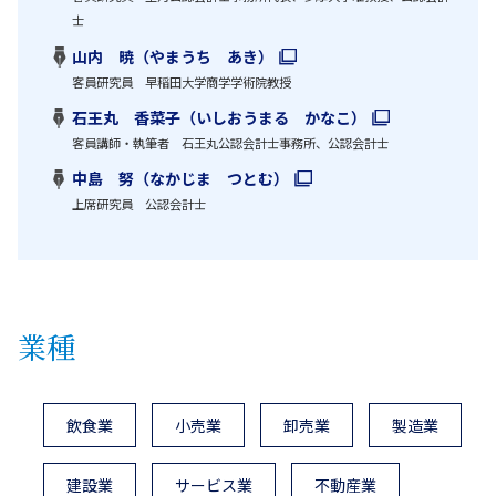
士
山内 暁（やまうち あき）
客員研究員 早稲田大学商学学術院教授
石王丸 香菜子（いしおうまる かなこ）
客員講師・執筆者 石王丸公認会計士事務所、公認会計士
中島 努（なかじま つとむ）
上席研究員 公認会計士
業種
飲食業
小売業
卸売業
製造業
建設業
サービス業
不動産業