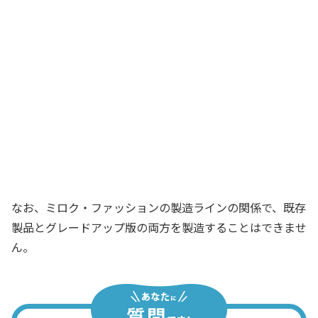
替えるとなると、ラインのアレンジに一
時的な追加費用がかかるということなの
です
財務部長
売上は増える見込みだが、一時的な追加
費用がかかるとなるとどっちを製造した
方が有利なんだ？
社長
なお、ミロク・ファッションの製造ラインの関係で、既存
製品とグレードアップ版の両方を製造することはできませ
ん。