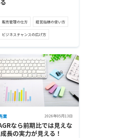
える
販売管理の仕方
経営指標の使い方
ビジネスチャンスの広げ方
売業
2026年05月13日
AGRなら前期比では見えな
い成長の実力が見える！