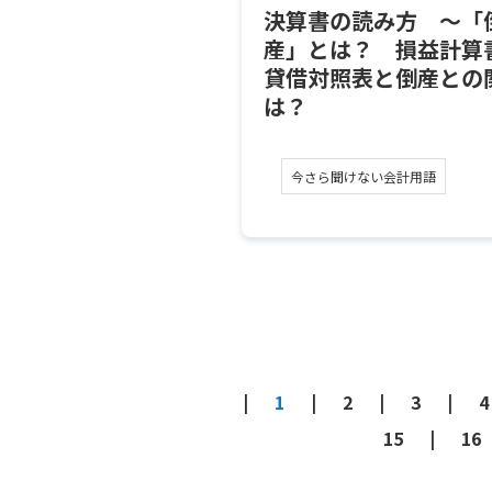
決算書の読み方 ～「
産」とは？ 損益計算
貸借対照表と倒産との
は？
今さら聞けない会計用語
1
2
3
4
15
16