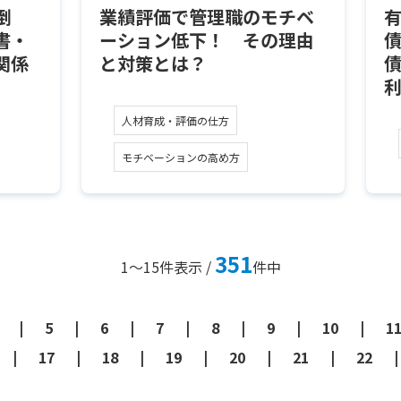
倒
業績評価で管理職のモチベ
書・
ーション低下！ その理由
関係
と対策とは？
人材育成・評価の仕方
モチベーションの高め方
351
1～15
件表示 /
件中
5
6
7
8
9
10
1
17
18
19
20
21
22