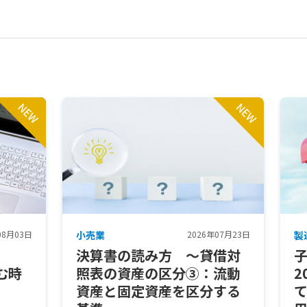
08月03日
小売業
2026年07月23日
製
決算書の読み方 ～貸借対
む時
照表の資産の区分③：流動
2
資産と固定資産を区分する