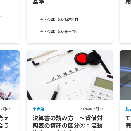
基準
今さら聞けない勘定科目
今さら聞けない会計用語
07月03日
小売業
2026年06月23日
製
考え
決算書の読み方 ～貸借対
合う
照表の資産の区分②：流動
売