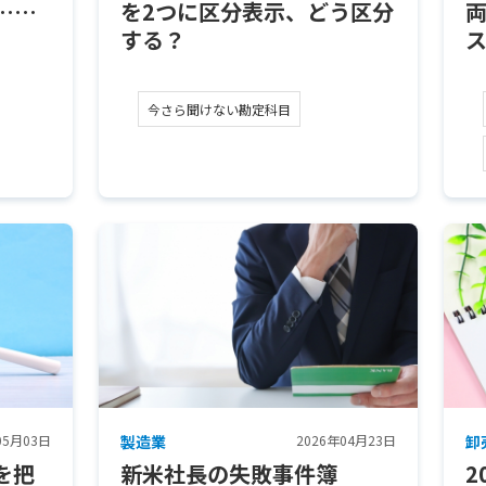
……
を2つに区分表示、どう区分
する？
今さら聞けない勘定科目
05月03日
製造業
2026年04月23日
卸
を把
新米社長の失敗事件簿
2