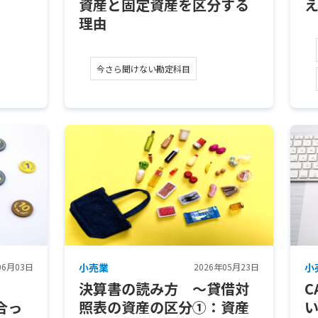
資産と固定資産を区分する
理由
今さら聞けない勘定科目
06月03日
小売業
2026年05月23日
小
決算書の読み方 ～貸借対
C
合っ
照表の資産の区分①：資産