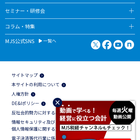
セミナー・研修会
コラム・特集
MJS公式SNS
一覧へ
X（旧Twitter）
Facebook
YouTu
no
サイトマップ
本サイトの利用について
人権方針
×
DE&Iポリシー
反社会的勢力に対する基本方針
情報セキュリティ及び
個人情報保護に関する方針
電子決済等代行業に係る表示