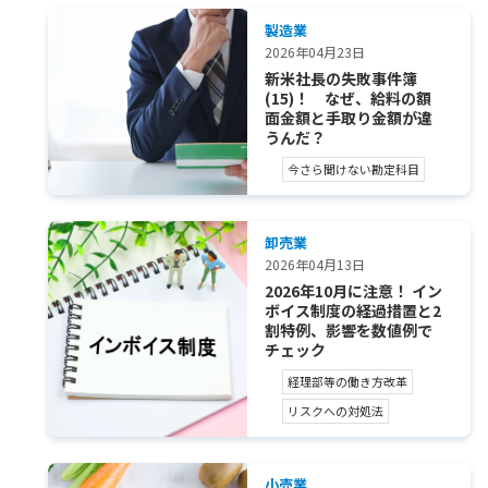
製造業
2026年04月23日
新米社長の失敗事件簿
(15)！ なぜ、給料の額
面金額と手取り金額が違
うんだ？
今さら聞けない勘定科目
卸売業
2026年04月13日
2026年10月に注意！ イン
ボイス制度の経過措置と2
割特例、影響を数値例で
チェック
経理部等の働き方改革
リスクへの対処法
小売業