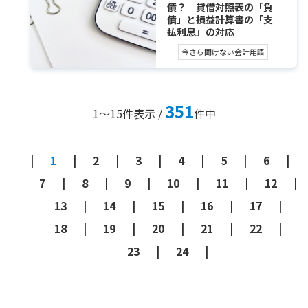
債？ 貸借対照表の「負
債」と損益計算書の「支
払利息」の対応
今さら聞けない会計用語
351
1～15
件表示 /
件中
1
2
3
4
5
6
7
8
9
10
11
12
13
14
15
16
17
18
19
20
21
22
23
24