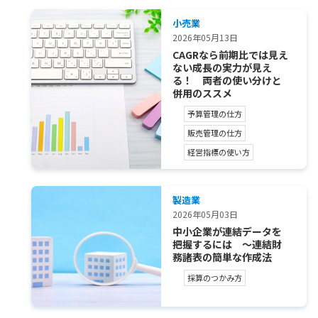
小売業
2026年05月13日
CAGRなら前期比では見え
ない成長の実力が見え
る！ 両者の使い分けと
併用のススメ
予算管理の仕方
販売管理の仕方
経営指標の使い方
製造業
2026年05月03日
中小企業が連結データを
把握するには ～連結財
務諸表の簡単な作成法
採算のつかみ方