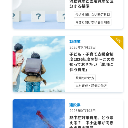
流動資産と固定資産を区
分する基準
今さら聞けない勘定科目
今さら聞けない会計用語
製造業
2026年07月13日
子ども・子育て支援金制
度2026年度開始～この際
知っておきたい「雇用に
伴う費用」
費用のかけ方
人材育成・評価の仕方
建設業
2026年07月03日
熱中症対策費用、どう考
える？ 中小企業が向き
合う夏の課題