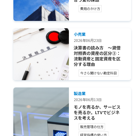
費用のかけ方
小売業
2026年06月23日
決算書の読み方 ～貸借
対照表の資産の区分②：
流動資産と固定資産を区
分する理由
今さら聞けない勘定科目
製造業
2026年06月13日
モノを売るか、サービス
を売るか。LTVでビジネ
スを考える
販売管理の仕方
経営指標の使い方